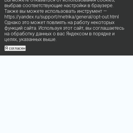
выбрав соответствующие настройки в браузере.
Также вы можете использовать инструмент —
https://yandex.ru/support/metrika/general/opt-out.html
Однако это может повлиять на работу некоторых
функций сайта. Используя этот сайт, вы соглашаетесь
на обработку данных о вас Яндексом в порядке и
целях, указанных выше.
Я согласен
© 2026 FSBI «Multifunctional complex of the Ministry of Finance
of the Russian Federation»
The information resource is an intellectual property of the IFC IFC of the Ministry of
Finance of Russia and is protected by law.
Any use of information without reference to the Copyright Holder is prohibited and
entails liability in accordance with the current legislation.
MINISTRY OF FINANCE OF THE RUSSIAN FEDERATION
The official website of the Federal State Budgetary Institution IFC Ministry of
Finance of Russia
Site development