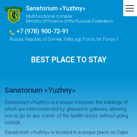
Sanatorium «Yuzhny»
Multifunctional complex
Ministry of Finance of the Russian Federation
+7 (978) 900-72-91
Russia, Republic of Crimea, Yalta, pgt. Foros, ter. Foros-1.
BEST PLACE TO STAY
Sanatorium «Yuzhny»
Sanatorium «Yuzhny» is a unique complex, the buildings of
which are interconnected by glassed-in galleries, allowing
you to go to any corner of the health resort, without going
outside.
Sanatorium «Yuzhny» is located in a unique place on Cape