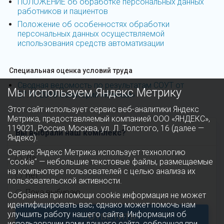
ПОЛОЖЕНИЕ об обработке персональных данных
работников и пациентов
Положение об особенностях обработки
персональных данных осуществляемой
использования средств автоматизации
Специальная оценка условий труда
Сводная ведомость по результатам СОУТ от
Мы используем Яндекс Метрику
07.11.2018 Санаторий «Южный»
Этот сайт использует сервис веб-аналитики Яндекс
Метрика, предоставляемый компанией ООО «ЯНДЕКС»,
119021, Россия, Москва, ул. Л. Толстого, 16 (далее —
Вы выбрали наш комплекс?
Яндекс).
Сервис Яндекс Метрика использует технологию
Да
“cookie” — небольшие текстовые файлы, размещаемые
на компьютере пользователей с целью анализа их
Нет
пользовательской активности.
Пока выбираю
Собранная при помощи cookie информация не может
идентифицировать вас, однако может помочь нам
улучшить работу нашего сайта. Информация об
ОТВЕТИТЬ
использовании вами данного сайта, собранная при