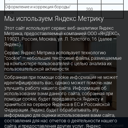
Оформление и коррекция бороды/
200
-
усов
Мы используем Яндекс Метрику
Этот сайт использует сервис веб-аналитики Яндекс
Метрика, предоставляемый компанией ООО «ЯНДЕКС»,
119021, Россия, Москва, ул. Л. Толстого, 16 (далее —
Яндекс).
Сервис Яндекс Метрика использует технологию
“cookie” — небольшие текстовые файлы, размещаемые
на компьютере пользователей с целью анализа их
пользовательской активности.
Собранная при помощи cookie информация не может
идентифицировать вас, однако может помочь нам
улучшить работу нашего сайта. Информация об
использовании вами данного сайта, собранная при
помощи cookie, будет передаваться Яндексу и
храниться на сервере Яндекса в ЕС и Российской
Федерации. Яндекс будет обрабатывать эту
информацию для оценки использования вами сайта,
составления для нас отчетов о деятельности нашего
© 2026 Федеральное государственное бюджетное учреждение
сайта, и предоставления других услуг. Яндекс