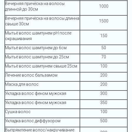
Вечерняя причёска на волосы
1000
длинной до 30см
Вечерняя причёска на волосы длинна
1500
свыше 30см
Мытьё волос шампунем pH после
150
окрашивания
Мытьё волос шампунем до 6см
50
Мытьё волос шампунем до 25см
70
Мытьё волос шампунем свыше 25см
100
Лечение волос бальзамом
200
Маска для волос
200
Укладка волос феном мужская
300
Укладка волос феном мужская
350
Сушка волос
100
Укладка волос диффузором
500
Выпрямление волос/накручивание