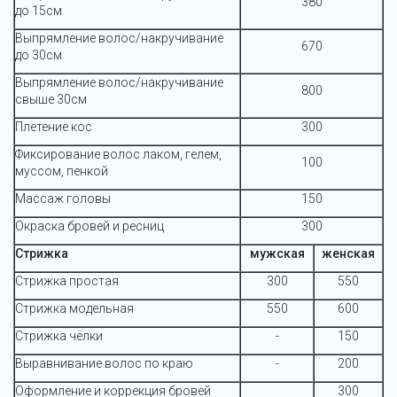
380
до 15см
Выпрямление волос/накручивание
670
до 30см
Выпрямление волос/накручивание
800
свыше 30см
Плетение кос
300
Фиксирование волос лаком, гелем,
100
муссом, пенкой
Массаж головы
150
Окраска бровей и ресниц
300
Стрижка
мужская
женская
Стрижка простая
300
550
Стрижка модельная
550
600
Стрижка чёлки
-
150
Выравнивание волос по краю
-
200
Оформление и коррекция бровей
300