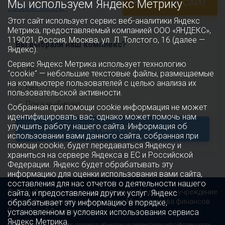
Мы используем Яндекс Метрику
ВОЙТИ НА САЙТ
Забыли пароль?
Этот сайт использует сервис веб-аналитики Яндекс
Метрика, предоставляемый компанией ООО «ЯНДЕКС»,
119021, Россия, Москва, ул. Л. Толстого, 16 (далее —
Вы выбрали наш комплекс?
Яндекс).
Сервис Яндекс Метрика использует технологию
Да
“cookie” — небольшие текстовые файлы, размещаемые
на компьютере пользователей с целью анализа их
Нет
пользовательской активности.
Пока выбираю
Собранная при помощи cookie информация не может
идентифицировать вас, однако может помочь нам
улучшить работу нашего сайта. Информация об
ОТВЕТИТЬ
использовании вами данного сайта, собранная при
помощи cookie, будет передаваться Яндексу и
храниться на сервере Яндекса в ЕС и Российской
Федерации. Яндекс будет обрабатывать эту
информацию для оценки использования вами сайта,
составления для нас отчетов о деятельности нашего
© 2026 Федеральное государственное бюджетное учреждение
сайта, и предоставления других услуг. Яндекс
«Многофункциональный комплекс Министерства финансов
обрабатывает эту информацию в порядке,
Российской Федерации»
установленном в условиях использования сервиса
Яндекс Метрика.
Информационный ресурс является объектом интеллектуальной собственности