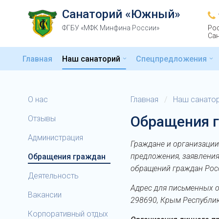
Санаторий «Южный»
ФГБУ «МФК Минфина России»
Рос
Сан
Главная
Наш санаторий
Спецпредложения
О нас
Главная
/
Наш санато
Обращения 
Отзывы
Администрация
Граждане и организации
предложения, заявления
Обращения граждан
обращений граждан Рос
Деятельность
Адрес для письменных 
Вакансии
298690, Крым Республика,
Корпоративный отдых