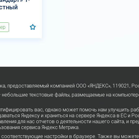
стный
мер
ка, предоставляемый компанией ООО «ЯНДЕКС», 119021, Росси
 — небольшие текстовые файлы, размещаемые на компьютер
тифицировать вас, однако может помочь нам улучшить раб
даваться Яндексу и храниться на сервере Яндекса в ЕС и Р
ления для нас отчетов о деятельности нашего сайта, и пре
ьзования сервиса Яндекс Метрика.
в соответствующие настройки в браузере. Также вы можете