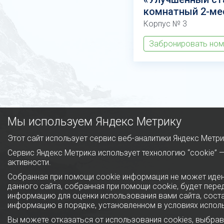
комнатный 2-ме
Корпус № 3
Забронировать но
Мы используем Яндекс Метрику
Этот сайт использует сервис веб-аналитики Яндекс Метри
Сервис Яндекс Метрика использует технологию “cookie”
активности.
Собранная при помощи cookie информация не может иден
данного сайта, собранная при помощи cookie, будет пере
информацию для оценки использования вами сайта, состав
информацию в порядке, установленном в условиях испол
Вы можете отказаться от использования cookies, выбра