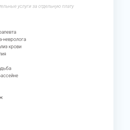
ельные услуги за отдельную плату
рапевта
а-невролога
ализ крови
пия
одьба
бассейне
аж