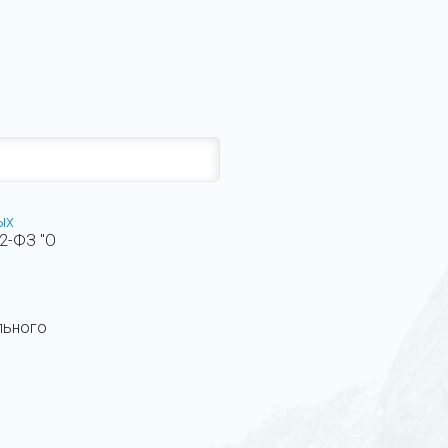
ых
52-ФЗ "О
льного