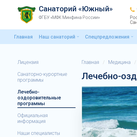
Санаторий «Южный»
ФГБУ «МФК Минфина России»
Рос
Сан
Главная
Наш санаторий
Спецпредложения
Лицензия
Главная
/
Медицина
/
Лечебно-оз
Санаторно-курортные
программы
Лечебно-
оздоровительные
программы
Официальная
информация
Наши специалисты