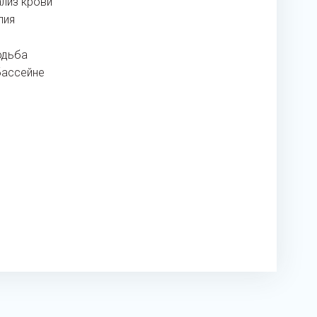
ализ крови
пия
одьба
бассейне