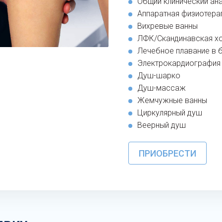
Общий клинический ан
Аппаратная физиотера
Вихревые ванны
ЛФК/Скандинавская х
Лечебное плавание в 
Электрокардиография
Душ-шарко
Душ-массаж
Жемчужные ванны
Циркулярный душ
Веерный душ
ПРИОБРЕСТИ