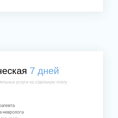
ческая
7 дней
ельные услуги за отдельную плату
рапевта
а-невролога