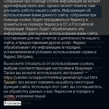
Собранная при помощи cookie информация не может
идентифицировать вас, однако может помочь нам
улучшить работу нашего сайта. Информация об
ОТВЕТИТЬ
использовании вами данного сайта, собранная при
помощи cookie, будет передаваться Яндексу и
храниться на сервере Яндекса в ЕС и Российской
Федерации. Яндекс будет обрабатывать эту
информацию для оценки использования вами сайта,
составления для нас отчетов о деятельности нашего
© 2026 Федеральное государственное бюджетное учреждение
сайта, и предоставления других услуг. Яндекс
«Многофункциональный комплекс Министерства финансов
обрабатывает эту информацию в порядке,
Российской Федерации»
установленном в условиях использования сервиса
Яндекс Метрика.
Информационный ресурс является объектом интеллектуальной собственности
ФГБУ «МФК Минфина России» и охраняется законом.
Вы можете отказаться от использования cookies,
выбрав соответствующие настройки в браузере.
Любое использование информации без ссылки на Правообладателя запрещено
и влечёт за собой ответственность согласно действующему законодательству.
Также вы можете использовать инструмент —
https://yandex.ru/support/metrika/general/opt-out.html
МИНИСТЕРСТВО ФИНАНСОВ РОССИЙСКОЙ ФЕДЕРАЦИИ
Однако это может повлиять на работу некоторых
Официальный сайт ФГБУ «МФК Минфина России»
функций сайта. Используя этот сайт, вы соглашаетесь
на обработку данных о вас Яндексом в порядке и
целях, указанных выше.
Разработка сайта
mediaidea
Я согласен