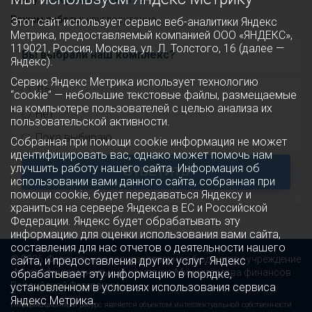
Режим работы:
круглосуточно
Этот сайт использует сервис веб-аналитики Яндекс
Метрика, предоставляемый компанией ООО «ЯНДЕКС»,
119021, Россия, Москва, ул. Л. Толстого, 16 (далее —
Вы выбрали наш комплекс?
Яндекс).
Сервис Яндекс Метрика использует технологию
Да
“cookie” — небольшие текстовые файлы, размещаемые
на компьютере пользователей с целью анализа их
Нет
пользовательской активности.
Пока выбираю
Собранная при помощи cookie информация не может
идентифицировать вас, однако может помочь нам
улучшить работу нашего сайта. Информация об
ОТВЕТИТЬ
использовании вами данного сайта, собранная при
помощи cookie, будет передаваться Яндексу и
храниться на сервере Яндекса в ЕС и Российской
Федерации. Яндекс будет обрабатывать эту
информацию для оценки использования вами сайта,
составления для нас отчетов о деятельности нашего
© 2026 Федеральное государственное бюджетное учреждение
сайта, и предоставления других услуг. Яндекс
«Многофункциональный комплекс Министерства финансов
обрабатывает эту информацию в порядке,
Российской Федерации»
установленном в условиях использования сервиса
Яндекс Метрика.
Информационный ресурс является объектом интеллектуальной собственности