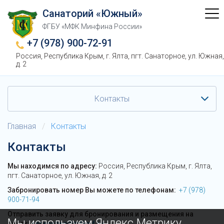
Санаторий «Южный»
ФГБУ «МФК Минфина России»
+7 (978) 900-72-91
Россия, Республика Крым, г. Ялта, пгт. Санаторное, ул. Южная,
д. 2
Контакты
Главная
/
Контакты
Контакты
Мы находимся по адресу:
Россия, Республика Крым, г. Ялта,
пгт. Санаторное, ул. Южная, д. 2
Забронировать номер Вы можете по телефонам:
+7 (978)
900-71-94
Отправить заявку для бронирования и размещения на
Мы используем Яндекс Метрику
почту:
resepshen@mfkmf.ru