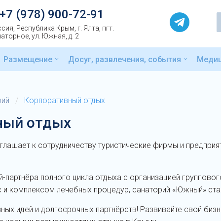
+7 (978) 900-72-91
сия, Республика Крым, г. Ялта, пгт.
аторное, ул. Южная, д. 2
Размещение
Досуг, развлечения, события
Меди
рий
/
Корпоративный отдых
ный отдых
лашает к сотрудничеству туристические фирмы и предприят
й-партнёра полного цикла отдыха с организацией группово
с и комплексом лечебных процедур, санаторий «Южный» ст
ных идей и долгосрочных партнёрств! Развивайте свой бизн