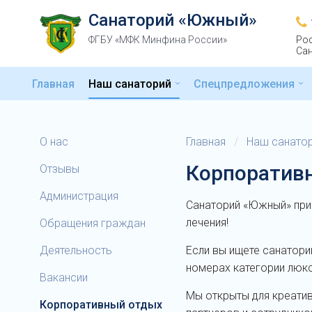
Санаторий «Южный»
ФГБУ «МФК Минфина России»
Рос
Сан
Главная
Наш санаторий
Спецпредложения
О нас
Главная
/
Наш санато
Корпоратив
Отзывы
Администрация
Санаторий «Южный» приг
лечения!
Обращения граждан
Деятельность
Если вы ищете санатори
номерах категории люк
Вакансии
Мы открыты для креатив
Корпоративный отдых