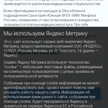
приём ведется по различным медицинским специальностям.
Всем обратившимся за помощью в Обособленное
подразделение Санаторий «Южный» ФГБУ «МФК Минфина
России», независимо от места проживания и гражданства,
оказываются платные медицинские услуги. При себе
необходимо иметь паспорт.
Мы используем Яндекс Метрику
По всем вопросам вы можете получить консультацию по
телефонам:
+7 (495) 996-21-42
Этот сайт использует сервис веб-аналитики Яндекс
Метрика, предоставляемый компанией ООО «ЯНДЕКС»,
119021, Россия, Москва, ул. Л. Толстого, 16 (далее —
Вы выбрали наш комплекс?
Яндекс).
Сервис Яндекс Метрика использует технологию
Да
“cookie” — небольшие текстовые файлы, размещаемые
на компьютере пользователей с целью анализа их
Нет
пользовательской активности.
Пока выбираю
Собранная при помощи cookie информация не может
идентифицировать вас, однако может помочь нам
улучшить работу нашего сайта. Информация об
ОТВЕТИТЬ
использовании вами данного сайта, собранная при
помощи cookie, будет передаваться Яндексу и
храниться на сервере Яндекса в ЕС и Российской