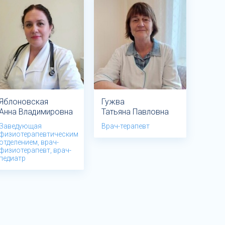
Яблоновская
Гужва
Анна Владимировна
Татьяна Павловна
Заведующая
Врач-терапевт
физиотерапевтическим
отделением, врач-
физиотерапевт, врач-
педиатр