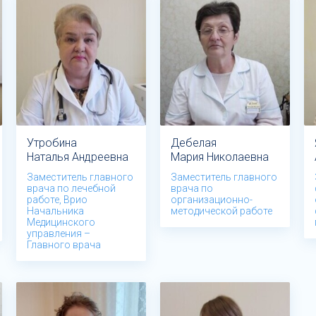
Утробина
Дебелая
Наталья Андреевна
Мария Николаевна
Заместитель главного
Заместитель главного
врача по лечебной
врача по
работе, Врио
организационно-
Начальника
методической работе
Медицинского
управления –
Главного врача