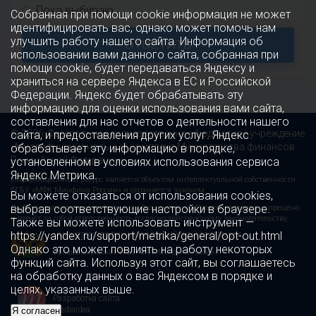
Пока выбираю
Собранная при помощи cookie информация не может
идентифицировать вас, однако может помочь нам
улучшить работу нашего сайта. Информация об
ОТВЕТИТЬ
использовании вами данного сайта, собранная при
помощи cookie, будет передаваться Яндексу и
храниться на сервере Яндекса в ЕС и Российской
Федерации. Яндекс будет обрабатывать эту
информацию для оценки использования вами сайта,
составления для нас отчетов о деятельности нашего
© 2026 Федеральное государственное бюджетное учреждение
сайта, и предоставления других услуг. Яндекс
«Многофункциональный комплекс Министерства финансов
обрабатывает эту информацию в порядке,
Российской Федерации»
установленном в условиях использования сервиса
Яндекс Метрика.
Информационный ресурс является объектом интеллектуальной собственности
ФГБУ «МФК Минфина России» и охраняется законом.
Вы можете отказаться от использования cookies,
выбрав соответствующие настройки в браузере.
Любое использование информации без ссылки на Правообладателя запрещено
и влечёт за собой ответственность согласно действующему законодательству.
Также вы можете использовать инструмент —
https://yandex.ru/support/metrika/general/opt-out.html
МИНИСТЕРСТВО ФИНАНСОВ РОССИЙСКОЙ ФЕДЕРАЦИИ
Однако это может повлиять на работу некоторых
Официальный сайт ФГБУ «МФК Минфина России»
функций сайта. Используя этот сайт, вы соглашаетесь
на обработку данных о вас Яндексом в порядке и
целях, указанных выше.
Разработка сайта
mediaidea
Я согласен