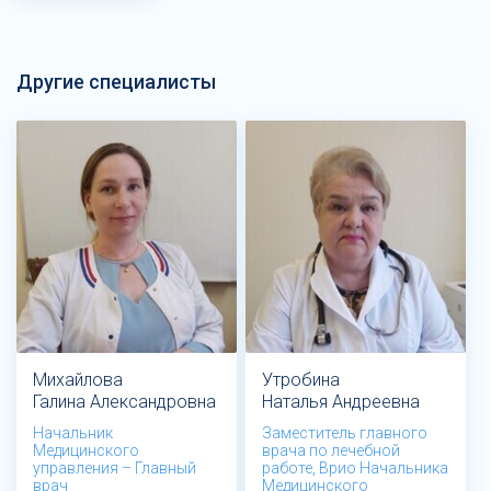
Другие специалисты
Михайлова
Утробина
Галина Александровна
Наталья Андреевна
Начальник
Заместитель главного
Медицинского
врача по лечебной
управления – Главный
работе, Врио Начальника
врач
Медицинского