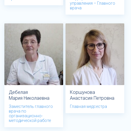
управления – Главного
врача
Дебелая
Коршунова
Мария Николаевна
Анастасия Петровна
Заместитель главного
Главная медсестра
врача по
организационно-
методической работе