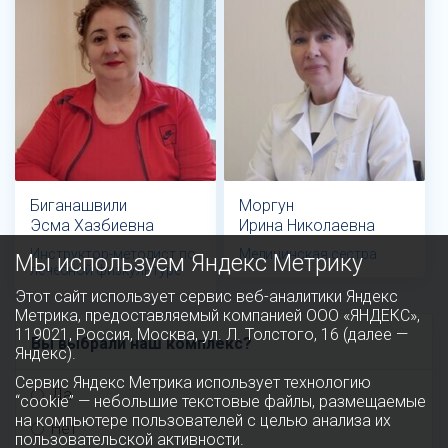
Биганашвили
Моргун
Эсма Хазбиевна
Ирина Николаевна
Инструктор-методист по
Медицинская сестра
Мы используем Яндекс Метрику
лечебной физкультуре
Этот сайт использует сервис веб-аналитики Яндекс
Метрика, предоставляемый компанией ООО «ЯНДЕКС»,
119021, Россия, Москва, ул. Л. Толстого, 16 (далее —
Вы выбрали наш комплекс?
Яндекс).
Сервис Яндекс Метрика использует технологию
Да
“cookie” — небольшие текстовые файлы, размещаемые
на компьютере пользователей с целью анализа их
Нет
пользовательской активности.