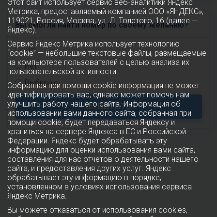
Этот сайт использует сервис веб-аналитики Яндекс
Метрика, предоставляемый компанией ООО «ЯНДЕКС»,
119021, Россия, Москва, ул. Л. Толстого, 16 (далее —
Вы смогли найти номер по своему желанию?
Яндекс).
Сервис Яндекс Метрика использует технологию
Да
“cookie” — небольшие текстовые файлы, размещаемые
на компьютере пользователей с целью анализа их
Нет
пользовательской активности.
Выбираю
Собранная при помощи cookie информация не может
идентифицировать вас, однако может помочь нам
улучшить работу нашего сайта. Информация об
ОТВЕТИТЬ
использовании вами данного сайта, собранная при
помощи cookie, будет передаваться Яндексу и
храниться на сервере Яндекса в ЕС и Российской
Федерации. Яндекс будет обрабатывать эту
информацию для оценки использования вами сайта,
составления для нас отчетов о деятельности нашего
сайта, и предоставления других услуг. Яндекс
обрабатывает эту информацию в порядке,
установленном в условиях использования сервиса
Яндекс Метрика.
Вы можете отказаться от использования cookies,