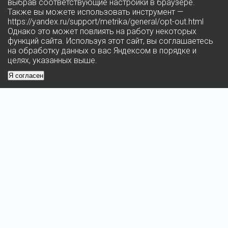
выбрав соответствующие настройки в браузере.
Также вы можете использовать инструмент —
https://yandex.ru/support/metrika/general/opt-out.html
Однако это может повлиять на работу некоторых
функций сайта. Используя этот сайт, вы соглашаетесь
на обработку данных о вас Яндексом в порядке и
целях, указанных выше.
Я согласен
© 2026 Федеральное государственное бюджетное учреждение
«Многофункциональный комплекс Министерства финансов
Российской Федерации»
Информационный ресурс является объектом интеллектуальной собственности
ФГБУ «МФК Минфина России» и охраняется законом.
Любое использование информации без ссылки на Правообладателя запрещено
и влечёт за собой ответственность согласно действующему законодательству.
МИНИСТЕРСТВО ФИНАНСОВ РОССИЙСКОЙ ФЕДЕРАЦИИ
Официальный сайт ФГБУ «МФК Минфина России»
Разработка сайта