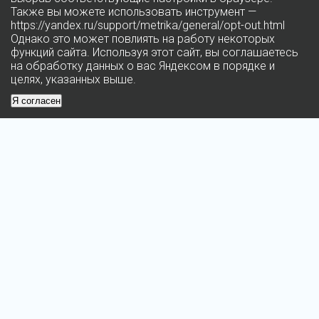
Также вы можете использовать инструмент —
https://yandex.ru/support/metrika/general/opt-out.html
Однако это может повлиять на работу некоторых
функций сайта. Используя этот сайт, вы соглашаетесь
на обработку данных о вас Яндексом в порядке и
целях, указанных выше.
Я согласен
© 2026 Федеральное государственное бюджетное учреждение
«Многофункциональный комплекс Министерства финансов
Российской Федерации»
Информационный ресурс является объектом интеллектуальной собственности
ФГБУ «МФК Минфина России» и охраняется законом.
Любое использование информации без ссылки на Правообладателя запрещено
и влечёт за собой ответственность согласно действующему законодательству.
МИНИСТЕРСТВО ФИНАНСОВ РОССИЙСКОЙ ФЕДЕРАЦИИ
Официальный сайт ФГБУ «МФК Минфина России»
Разработка сайта
mediaidea