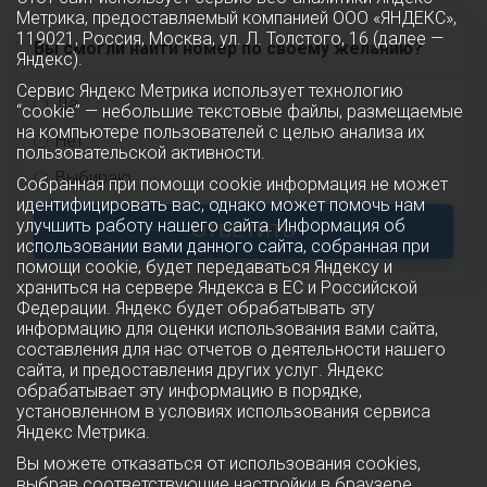
Метрика, предоставляемый компанией ООО «ЯНДЕКС»,
119021, Россия, Москва, ул. Л. Толстого, 16 (далее —
Вы смогли найти номер по своему желанию?
Яндекс).
Сервис Яндекс Метрика использует технологию
Да
“cookie” — небольшие текстовые файлы, размещаемые
на компьютере пользователей с целью анализа их
Нет
пользовательской активности.
Выбираю
Собранная при помощи cookie информация не может
идентифицировать вас, однако может помочь нам
улучшить работу нашего сайта. Информация об
ОТВЕТИТЬ
использовании вами данного сайта, собранная при
помощи cookie, будет передаваться Яндексу и
храниться на сервере Яндекса в ЕС и Российской
Федерации. Яндекс будет обрабатывать эту
информацию для оценки использования вами сайта,
составления для нас отчетов о деятельности нашего
сайта, и предоставления других услуг. Яндекс
обрабатывает эту информацию в порядке,
установленном в условиях использования сервиса
Яндекс Метрика.
Вы можете отказаться от использования cookies,
выбрав соответствующие настройки в браузере.