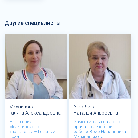
Другие специалисты
Михайлова
Утробина
Галина Александровна
Наталья Андреевна
Начальник
Заместитель главного
Медицинского
врача по лечебной
управления – Главный
работе, Врио Начальника
врач
Медицинского