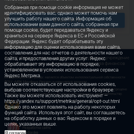
Пока выбираю
Собранная при помощи cookie информация не может
идентифицировать вас, однако может помочь нам
улучшить работу нашего сайта. Информация об
ОТВЕТИТЬ
использовании вами данного сайта, собранная при
помощи cookie, будет передаваться Яндексу и
храниться на сервере Яндекса в ЕС и Российской
Федерации. Яндекс будет обрабатывать эту
информацию для оценки использования вами сайта,
составления для нас отчетов о деятельности нашего
© 2026 Федеральное государственное бюджетное учреждение
сайта, и предоставления других услуг. Яндекс
«Многофункциональный комплекс Министерства финансов
обрабатывает эту информацию в порядке,
Российской Федерации»
установленном в условиях использования сервиса
Яндекс Метрика.
Информационный ресурс является объектом интеллектуальной собственности
ФГБУ «МФК Минфина России» и охраняется законом.
Вы можете отказаться от использования cookies,
выбрав соответствующие настройки в браузере.
Любое использование информации без ссылки на Правообладателя запрещено
и влечёт за собой ответственность согласно действующему законодательству.
Также вы можете использовать инструмент —
https://yandex.ru/support/metrika/general/opt-out.html
МИНИСТЕРСТВО ФИНАНСОВ РОССИЙСКОЙ ФЕДЕРАЦИИ
Однако это может повлиять на работу некоторых
Официальный сайт ФГБУ «МФК Минфина России»
функций сайта. Используя этот сайт, вы соглашаетесь
на обработку данных о вас Яндексом в порядке и
целях, указанных выше.
Разработка сайта
mediaidea
Я согласен