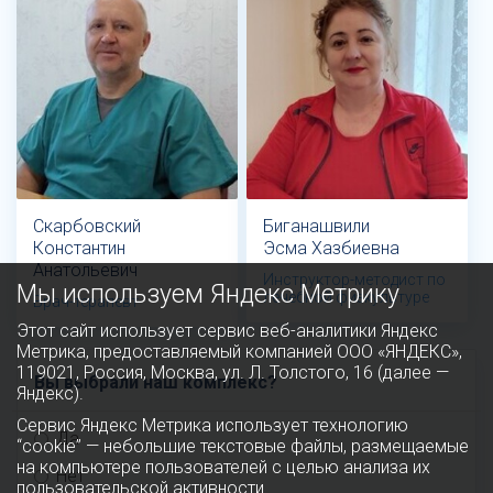
Скарбовский
Биганашвили
Константин
Эсма Хазбиевна
Анатольевич
Инструктор-методист по
Мы используем Яндекс Метрику
лечебной физкультуре
Врач-терапевт
Этот сайт использует сервис веб-аналитики Яндекс
Метрика, предоставляемый компанией ООО «ЯНДЕКС»,
119021, Россия, Москва, ул. Л. Толстого, 16 (далее —
Вы выбрали наш комплекс?
Яндекс).
Сервис Яндекс Метрика использует технологию
Да
“cookie” — небольшие текстовые файлы, размещаемые
на компьютере пользователей с целью анализа их
Нет
пользовательской активности.