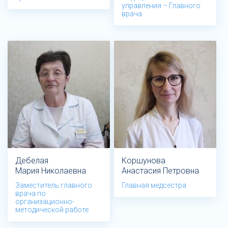
управления – Главного
врача
Дебелая
Коршунова
Мария Николаевна
Анастасия Петровна
Заместитель главного
Главная медсестра
врача по
организационно-
методической работе